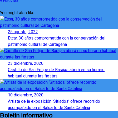
#Noticias
You might also like
25 agosto, 2022
Etcar, 30 años comprometida con la conservación del
patrimonio cultural de Cartagena
23 diciembre, 2020
Castillo de San Felipe de Barajas abrirá en su horario
habitual durante las fiestas
10 diciembre, 2020
Artista de la exposición ‘Sitiados’ ofrece recorrido
acompañado en el Baluarte de Santa Catalina
Boletín informativo