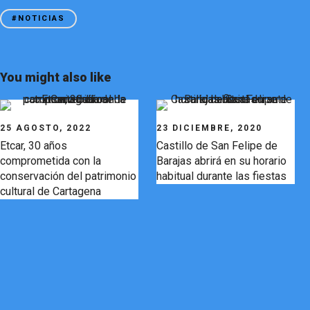
#NOTICIAS
You might also like
25 AGOSTO, 2022
23 DICIEMBRE, 2020
Etcar, 30 años
Castillo de San Felipe de
comprometida con la
Barajas abrirá en su horario
conservación del patrimonio
habitual durante las fiestas
cultural de Cartagena