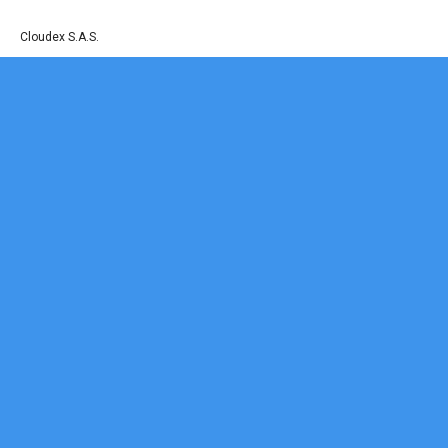
© Derechos reservados a Fortificaciones Cartagena de Indias - Sitio Web Desarr
por
Cloudex S.A.S.