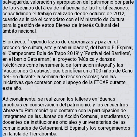
salvaguarda, valoración y apropiación del patrimonio por parte
de los vecinos del área de influencia de las Fortificaciones,
consolidando el trabajo realizado desde octubre de 2012,
cuando se inició el comodato con el Ministerio de Cultura
para la gestión de estos Bienes de Interés Cultural del
ámbito nacional.
El proyecto ‘Tejiendo lazos de esperanzas y paz en el
proceso de cultura, arte y manualidades’, del barrio El Espinal;
el ‘Campeonato Bola de Trapo 2019’ y ‘Festival del Barrilete’,
en el barrio Getsemaní; el proyecto ‘Música y danzas
folclóricas como herramienta de formación integral’ y las
‘Vacaciones Creativas’, que beneficiaron a 100 niños de Caño
del Oro durante la semana de receso escolar; son las
iniciativas que contaron con el apoyo de la ETCAR durante
este año.
Adicionalmente, se realizaron los talleres en ‘Buenas
prácticas en conservación del patrimonio’, y los encuentros
‘Abraza tu Patrimonio’ que contaron con la participación de
integrantes de las Juntas de Acción Comunal, estudiantes y
docentes de instituciones oficiales y universitarias de las
comunidades de Getsemaní, El Espinal y los corregimientos
en la isla de Tierrabomba.