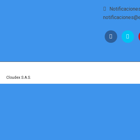
Notificaciones
notificaciones@e
© Derechos reservados a Fortificaciones Cartagena de Indias - Sitio Web Desarr
por
Cloudex S.A.S.