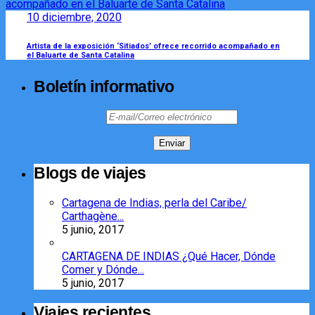
10 diciembre, 2020
Artista de la exposición ‘Sitiados’ ofrece recorrido acompañado en
el Baluarte de Santa Catalina
Boletín informativo
Blogs de viajes
Cartagena de Indias, perla del Caribe/
Carthagène...
5 junio, 2017
CARTAGENA DE INDIAS ¿Qué Hacer, Dónde
Comer y Dónde...
5 junio, 2017
Viajes recientes