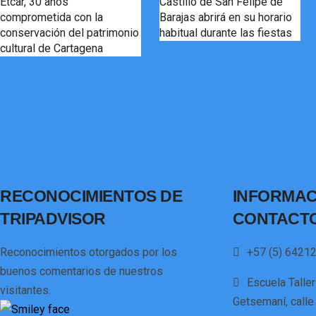
Etcar, 30 años
Castillo de San Felipe de
comprometida con la
Barajas abrirá en su horario
conservación del patrimonio
habitual durante las fiestas
cultural de Cartagena
RECONOCIMIENTOS DE
INFORMAC
TRIPADVISOR
CONTACT
Reconocimientos otorgados por los
+57 (5) 64212
buenos comentarios de nuestros
Escuela Talle
visitantes.
Getsemaní, calle